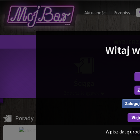
Aktualności
|
Przepisy
|
P
WYBIERZ
Witaj 
Ściąga
Zobacz ściągawki
Wyb
Porady
Ws
Miksologia
Porady
Wpisz datę urod
Wa