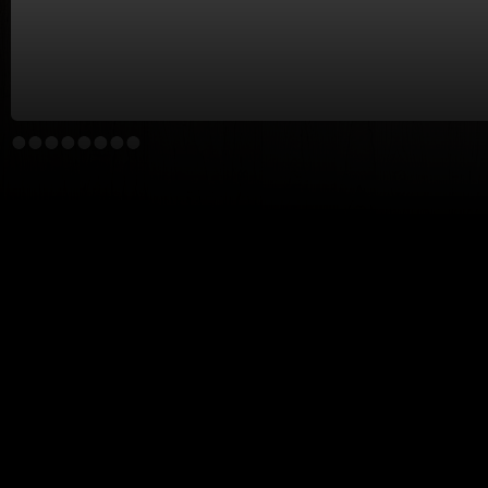
HTT
4
Fou
/s
o
Mój bar
Podstawy
Lifestyle
moje przepisy
miksologia
lista artyk
subskrypcje
porady video
mój bar
encyklopedia
lista zakupów
ulubione