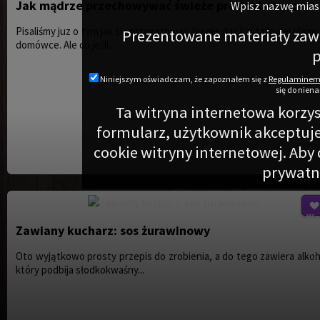
Jak mądrze przechowywać świeże produkty barowe
Wpisz nazwę mias
fil
typ
[
]:
Pisaliśmy juz o tym jak się przygotować, by nie dać koktajlowej plamy
Prezentowane materiały zawie
to
domówce. Ale co jeśli...
p
s
r
Niniejszym oświadczam, że zapoznałem się z
Regulamine
się do nien
HTT
Ta witryna internetowa korzys
4
Fou
formularz, użytkownik akceptuje
/s
cookie witryny internetowej. Aby 
o
prywatno
Wa
Zawiany kucharz: sos żurawinowy
fil
typ
[
]:
Oto wyjątkowo prosty przepis do zrobienia, a do tego zawiera alkoh
to
który podbija słodkokwaśny...
s
r