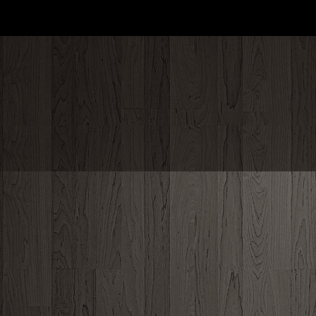
Mójbar.pl Copyright 2013
O nas
|
Kontakt
|
Pomoc
|
Regulamin